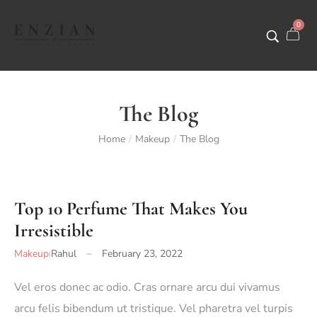
0
The Blog
Home
Makeup
The Blog
/
/
Top 10 Perfume That Makes You
Irresistible
Makeup
Rahul
February 23, 2022
Vel eros donec ac odio. Cras ornare arcu dui vivamus
arcu felis bibendum ut tristique. Vel pharetra vel turpis