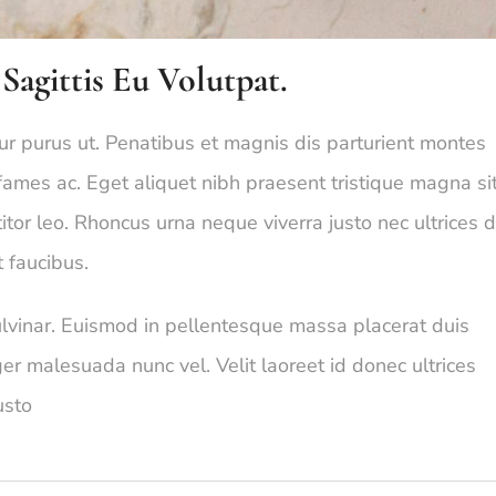
agittis Eu Volutpat.
etur purus ut. Penatibus et magnis dis parturient montes
ames ac. Eget aliquet nibh praesent tristique magna si
tor leo. Rhoncus urna neque viverra justo nec ultrices d
t faucibus.
pulvinar. Euismod in pellentesque massa placerat duis
eger malesuada nunc vel. Velit laoreet id donec ultrices
usto